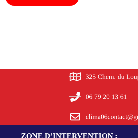
325 Chem. du Loup
06 79 20 13 61
clima06contact@g
ZONE D’INTERVENTION :