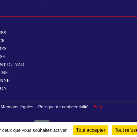
NES
CE
BES
SSE
ENT DU VAR
INS
ONNE
TON
–
Mentions légales
–
Politique de confidentialité
–
Blog
ur ceux que vous souhaitez activer
Tout accepter
Tout refus