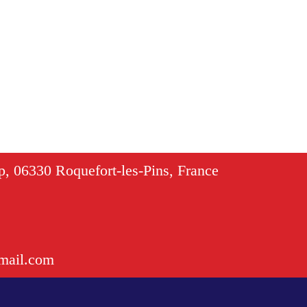
, 06330 Roquefort-les-Pins, France
mail.com